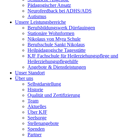
Pädagogischer Ansatz
Neurofeedback bei ADHS/ADS
Autismus
Unsere Leistungsbereiche
Berufsbildungswerk Dürrlauingen
Stationäre Wohnformen
Nikolaus von Myra Schule
Berufsschule Sankt Nikolaus
Heilpädagogische Tagesstätte
KJF Fachschule für Heilerziehungspflege und
Heilerziehungspflegehilfe
Angebote & Dienstleistungen
Unser Standort
Über uns
Selbstdarstellung
Historie
Qualität und Zertifizierung
Team
Aktuelles
Über KJF
Seelsorge
Stellenangebote
Spenden
Partner