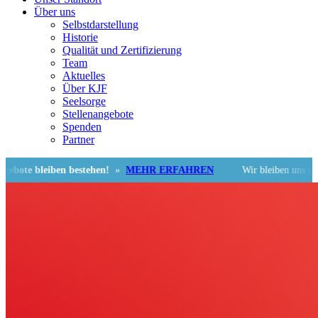
Über uns
Selbstdarstellung
Historie
Qualität und Zertifizierung
Team
Aktuelles
Über KJF
Seelsorge
Stellenangebote
Spenden
Partner
 bleiben bestehen!
»
MEHR ERFAHREN
Wir bleiben uns und der 