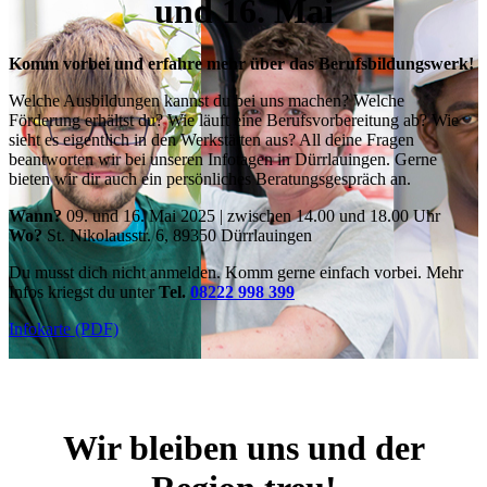
und 16. Mai
Komm vorbei und erfahre mehr über das Berufsbildungswerk!
Welche Ausbildungen kannst du bei uns machen? Welche
Förderung erhältst du? Wie läuft eine Berufsvorbereitung ab? Wie
sieht es eigentlich in den Werkstätten aus? All deine Fragen
beantworten wir bei unseren Infotagen in Dürrlauingen. Gerne
bieten wir dir auch ein persönliches Beratungsgespräch an.
Wann?
09. und 16. Mai 2025 | zwischen 14.00 und 18.00 Uhr
Wo?
St. Nikolausstr. 6, 89350 Dürrlauingen
Du musst dich nicht anmelden. Komm gerne einfach vorbei. Mehr
Infos kriegst du unter
Tel.
08222 998 399
Infokarte (PDF)
Wir bleiben uns und der