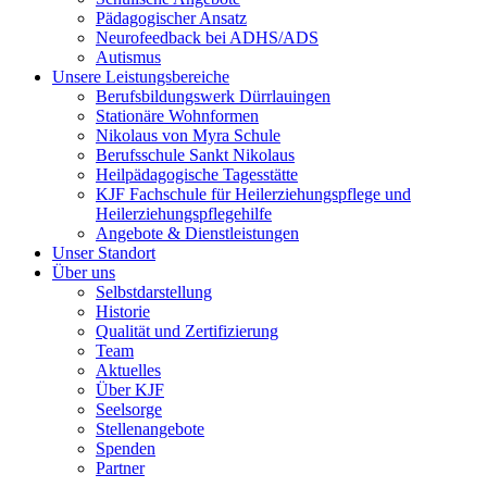
Pädagogischer Ansatz
Neurofeedback bei ADHS/ADS
Autismus
Unsere Leistungsbereiche
Berufsbildungswerk Dürrlauingen
Stationäre Wohnformen
Nikolaus von Myra Schule
Berufsschule Sankt Nikolaus
Heilpädagogische Tagesstätte
KJF Fachschule für Heilerziehungspflege und
Heilerziehungspflegehilfe
Angebote & Dienstleistungen
Unser Standort
Über uns
Selbstdarstellung
Historie
Qualität und Zertifizierung
Team
Aktuelles
Über KJF
Seelsorge
Stellenangebote
Spenden
Partner