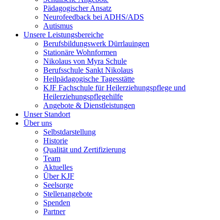
Pädagogischer Ansatz
Neurofeedback bei ADHS/ADS
Autismus
Unsere Leistungsbereiche
Berufsbildungswerk Dürrlauingen
Stationäre Wohnformen
Nikolaus von Myra Schule
Berufsschule Sankt Nikolaus
Heilpädagogische Tagesstätte
KJF Fachschule für Heilerziehungspflege und
Heilerziehungspflegehilfe
Angebote & Dienstleistungen
Unser Standort
Über uns
Selbstdarstellung
Historie
Qualität und Zertifizierung
Team
Aktuelles
Über KJF
Seelsorge
Stellenangebote
Spenden
Partner