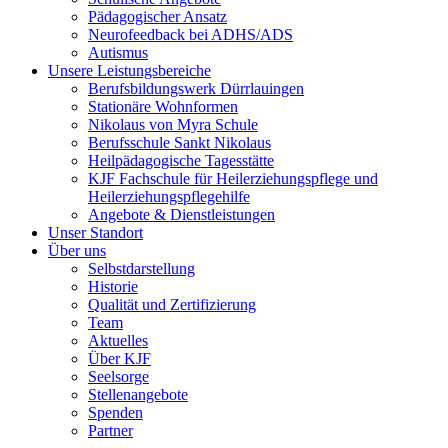
Pädagogischer Ansatz
Neurofeedback bei ADHS/ADS
Autismus
Unsere Leistungsbereiche
Berufsbildungswerk Dürrlauingen
Stationäre Wohnformen
Nikolaus von Myra Schule
Berufsschule Sankt Nikolaus
Heilpädagogische Tagesstätte
KJF Fachschule für Heilerziehungspflege und
Heilerziehungspflegehilfe
Angebote & Dienstleistungen
Unser Standort
Über uns
Selbstdarstellung
Historie
Qualität und Zertifizierung
Team
Aktuelles
Über KJF
Seelsorge
Stellenangebote
Spenden
Partner