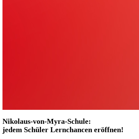
Nikolaus-von-Myra-Schule:
jedem Schüler Lernchancen eröffnen!