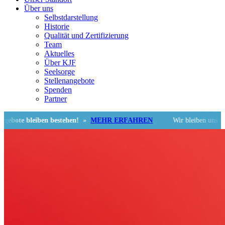
Über uns
Selbstdarstellung
Historie
Qualität und Zertifizierung
Team
Aktuelles
Über KJF
Seelsorge
Stellenangebote
Spenden
Partner
eiben bestehen!
»
MEHR ERFAHREN
Wir bleiben uns und der Regi