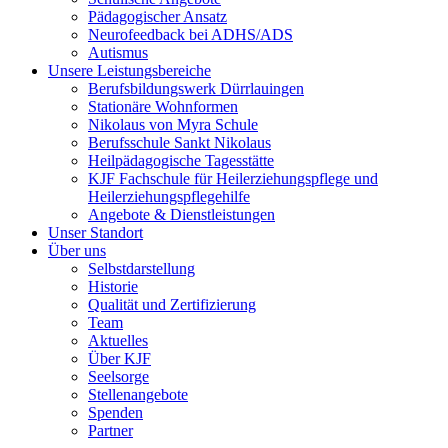
Pädagogischer Ansatz
Neurofeedback bei ADHS/ADS
Autismus
Unsere Leistungsbereiche
Berufsbildungswerk Dürrlauingen
Stationäre Wohnformen
Nikolaus von Myra Schule
Berufsschule Sankt Nikolaus
Heilpädagogische Tagesstätte
KJF Fachschule für Heilerziehungspflege und
Heilerziehungspflegehilfe
Angebote & Dienstleistungen
Unser Standort
Über uns
Selbstdarstellung
Historie
Qualität und Zertifizierung
Team
Aktuelles
Über KJF
Seelsorge
Stellenangebote
Spenden
Partner