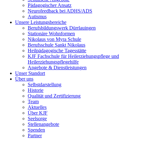
Pädagogischer Ansatz
Neurofeedback bei ADHS/ADS
Autismus
Unsere Leistungsbereiche
Berufsbildungswerk Dürrlauingen
Stationäre Wohnformen
Nikolaus von Myra Schule
Berufsschule Sankt Nikolaus
Heilpädagogische Tagesstätte
KJF Fachschule für Heilerziehungspflege und
Heilerziehungspflegehilfe
Angebote & Dienstleistungen
Unser Standort
Über uns
Selbstdarstellung
Historie
Qualität und Zertifizierung
Team
Aktuelles
Über KJF
Seelsorge
Stellenangebote
Spenden
Partner